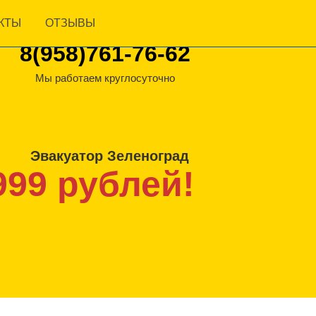
Нужен эвакуатор? Позвоните нам
КТЫ
ОТЗЫВЫ
сейчас
8(958)761-76-62
8(958)761-76-62
Мы работаем круглосуточно
Эвакуатор Зеленоград
999 рублей!