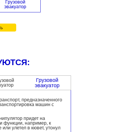
Грузовой
эвакуатор
ть
УЮТСЯ:
Грузовой
эвакуатор
транспорт, предназначенного
ранспортировка машин с
нипулятор придет на
и функции, например, к
или улетел в кювет, утонул