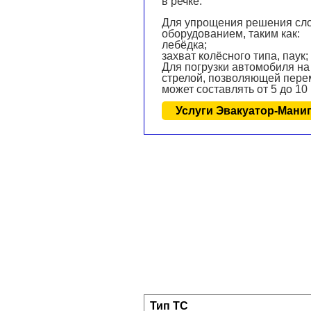
в речке.
Для упрощения решения сл
оборудованием, таким как:
лебёдка;
захват колёсного типа, паук;
Для погрузки автомобиля на
стрелой, позволяющей пере
может составлять от 5 до 10
Услуги Эвакуатор-Манип
Тип ТС