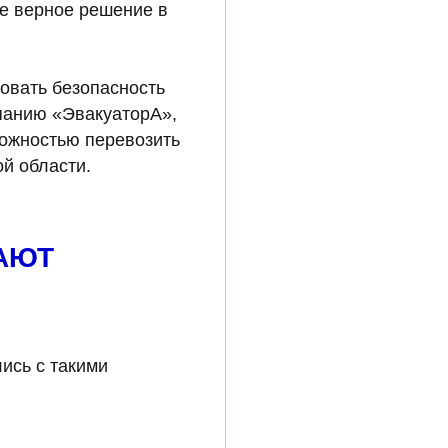
е верное решение в
ровать безопасность
панию «ЭвакуаторА»,
ожностью перевозить
й области.
АЮТ
ись с такими