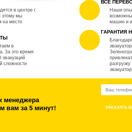
ВСЕ ПЕРЕВ
ятся в центре г.
Наши опы
я этому мы
возможны
 на место
машин и и
ГАРАНТИЯ 
ОТЫ
Благодаря
таем в
эвакуатор
а. За это время
Зеленогр
0 эвакуаций
привлекат
й сложности
разгрузку 
эвакуатор
к менеджера
м вам за 5 минут!